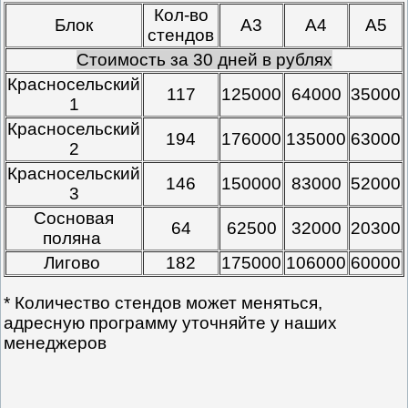
Кол-во
Блок
А3
А4
А5
стендов
Стоимость за 30 дней в рублях
Красносельский
117
125000
64000
35000
1
Красносельский
194
176000
135000
63000
2
Красносельский
146
150000
83000
52000
3
Сосновая
64
62500
32000
20300
поляна
Лигово
182
175000
106000
60000
* Количество стендов может меняться,
адресную программу уточняйте у наших
менеджеров