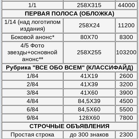
1/1
258Х315
44000
ПЕРВАЯ ПОЛОСА (ОБЛОЖКА)
1/14 (над логотипом
258Х24
11200
издания)
Боковой анонс*
80Х70
8300
4/5 Фото
звезды+основной
258Х255
103200
анонс**
Рубрика "ВСЕ ОБО ВСЕМ" (КЛАССИФАЙД)
1/84
41Х19
2600
2/84
41Х39
3200
3/84
41Х60
3900
4/84
84,5Х39
4500
6/84
84,5Х60
5500
9/84
128Х60
7800
СТРОЧНЫЕ ОБЪЯВЛЕНИЯ
Простая строка
до 300 знаков
2300