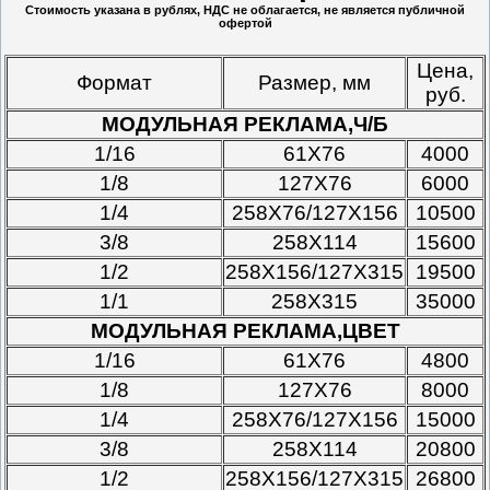
Стоимость указана в рублях, НДС не облагается, не является публичной
офертой
Цена,
Формат
Размер, мм
руб.
МОДУЛЬНАЯ РЕКЛАМА,Ч/Б
1/16
61Х76
4000
1/8
127Х76
6000
1/4
258Х76/127Х156
10500
3/8
258Х114
15600
1/2
258Х156/127Х315
19500
1/1
258Х315
35000
МОДУЛЬНАЯ РЕКЛАМА,ЦВЕТ
1/16
61Х76
4800
1/8
127Х76
8000
1/4
258Х76/127Х156
15000
3/8
258Х114
20800
1/2
258Х156/127Х315
26800