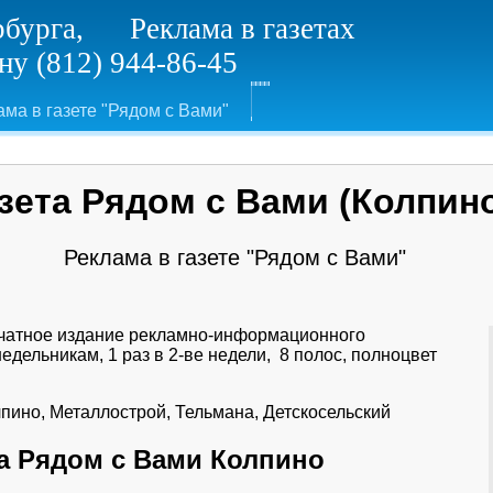
рбурга, Реклама в газетах
у (812) 944-86-45
ама в газете "Рядом с Вами"
зета Рядом с Вами (Колпин
Реклама в газете "Рядом с Вами"
ечатное издание рекламно-информационного
дельникам, 1 раз в 2-ве недели, 8 полос, полноцвет
олпино, Металлострой, Тельмана, Детскосельский
а Рядом с Вами Колпино