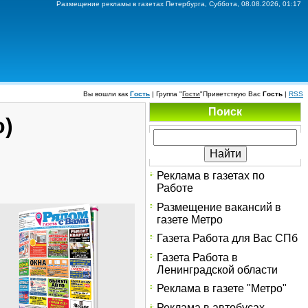
Размещение рекламы в газетах Петербурга, Суббота, 08.08.2026, 01:17
Вы вошли как
Гость
|
Группа
"
Гости
"
Приветствую Вас
Гость
|
RSS
Поиск
о)
Реклама в газетах по
Работе
Размещение вакансий в
газете Метро
Газета Работа для Вас СПб
Газета Работа в
Ленинградской области
Реклама в газете "Метро"
Реклама в автобусах