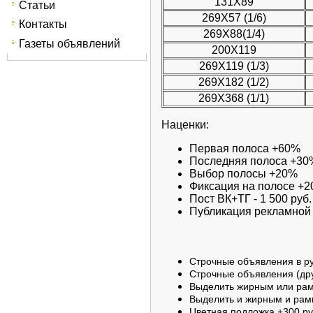
131Х89
Статьи
269Х57 (1/6)
Контакты
269Х88(1/4)
Газеты объявлений
200Х119
269Х119 (1/3)
269Х182 (1/2)
269Х368 (1/1)
Наценки:
Первая полоса +60%
Последняя полоса +30
Выбор полосы +20%
Фиксация на полосе +
Пост ВК+ТГ - 1 500 руб.
Публикация рекламной ст
Строчные объявления в руб
Строчные объявления (друг
Выделить жирным или рамк
Выделить и жирным и рамк
Цветная подложка +300 ру