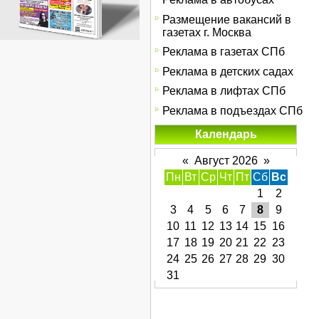
Размещение вакансий в
газетах г. Москва
Реклама в газетах СПб
Реклама в детских садах
"
Реклама в лифтах СПб
Реклама в подъездах СПб
Календарь
«
Август 2026
»
Пн
Вт
Ср
Чт
Пт
Сб
Вс
1
2
3
4
5
6
7
8
9
10
11
12
13
14
15
16
17
18
19
20
21
22
23
24
25
26
27
28
29
30
31