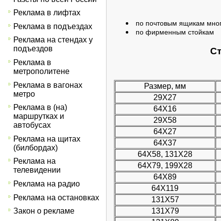
Реклама в лифтах
по почтовым ящикам мног
Реклама в подъездах
по фирменным стойкам
Реклама на стендах у
подъездов
Ст
Реклама в
метрополитене
Реклама в вагонах
Размер, мм
метро
29Х27
Реклама в (на)
64Х16
маршрутках и
29Х58
автобусах
64Х27
Реклама на щитах
64Х37
(билбордах)
64Х58, 131Х28
Реклама на
64Х79, 199Х28
телевидении
64Х89
Реклама на радио
64Х119
Реклама на остановках
131Х57
131Х79
Закон о рекламе