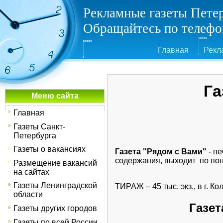
Рекламные газеты Пете
Обращайтесь по телефон
Главная
Рекл
Га
Меню сайта
Главная
Газеты Санкт-
Петербурга
Газеты о вакансиях
Газета "Рядом с Вами"
- п
содержания, выходит по поне
Размещение вакансий
на сайтах
Газеты Ленинградской
ТИРАЖ – 45 тыс. экз., в г. К
области
Газет
Газеты других городов
Газеты по всей России