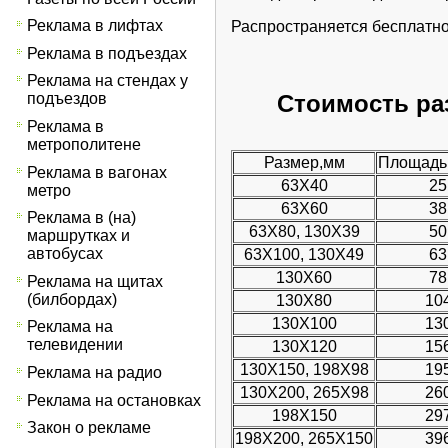
Реклама в лифтах
Распространяется бесплатн
Реклама в подъездах
Реклама на стендах у
подъездов
Стоимость ра
Реклама в
метрополитене
Размер,мм
Площадь,
Реклама в вагонах
63Х40
25
метро
63Х60
38
Реклама в (на)
63Х80, 130Х39
50
маршрутках и
автобусах
63Х100, 130Х49
63
130Х60
78
Реклама на щитах
(билбордах)
130Х80
10
130Х100
13
Реклама на
телевидении
130Х120
15
130Х150, 198Х98
19
Реклама на радио
130Х200, 265Х98
26
Реклама на остановках
198Х150
29
Закон о рекламе
198Х200, 265Х150
39