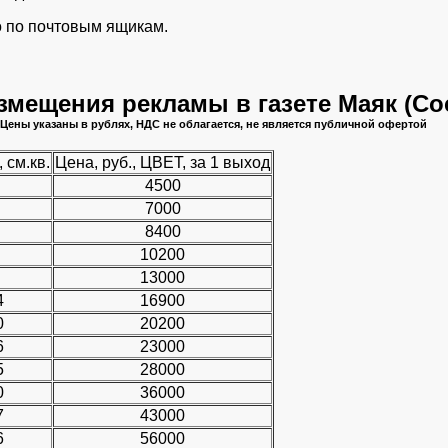
о по почтовым ящикам.
змещения рекламы в газете Маяк (С
Цены указаны в рублях, НДС не облагается, не является публичной офертой
 см.кв.
Цена, руб., ЦВЕТ, за 1 выход
4500
7000
8400
10200
13000
4
16900
0
20200
6
23000
5
28000
0
36000
7
43000
6
56000