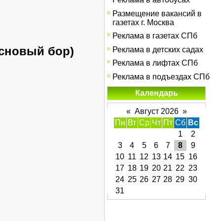
Размещение вакансий в
газетах г. Москва
Реклама в газетах СПб
основый бор)
Реклама в детских садах
Реклама в лифтах СПб
Реклама в подъездах СПб
Календарь
«
Август 2026
»
Пн
Вт
Ср
Чт
Пт
Сб
Вс
1
2
3
4
5
6
7
8
9
10
11
12
13
14
15
16
17
18
19
20
21
22
23
24
25
26
27
28
29
30
31