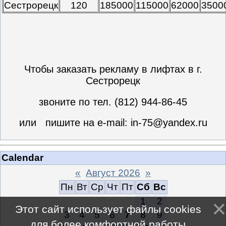
Сестрорецк
120
185000
115000
62000
3500
Чтобы заказать рекламу в лифтах в г.
Сестрорецк
звоните по тел. (812) 944-86-45
или пишите на e-mail: in-75@yandex.ru
Calendar
«
Август 2026
»
Пн
Вт
Ср
Чт
Пт
Сб
Вс
1
2
Этот сайт использует файлы cookies
3
4
5
6
7
8
9
для более комфортной работы