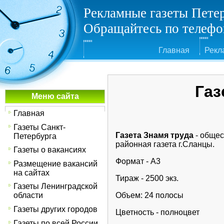
Рекламные газеты Пете
Обращайтесь по телефон
Главная
Рекл
Газ
Меню сайта
Главная
Газеты Санкт-
Газета Знамя труда
- общес
Петербурга
районная газета г.Сланцы.
Газеты о вакансиях
Формат - А3
Размещение вакансий
на сайтах
Тираж - 2500 экз.
Газеты Ленинградской
области
Объем: 24 полосы
Газеты других городов
Цветность - полноцвет
Газеты по всей России