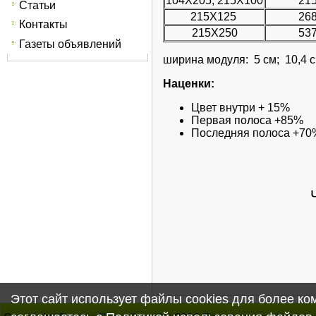
104Х205, 215Х100
21
Статьи
215Х125
26
Контакты
215Х250
53
Газеты объявлений
ширина модуля: 5 см; 10,4 см
Наценки:
Цвет внутри + 15%
Первая полоса +85%
Последняя полоса +70
Этот сайт использует файлы cookies для более к