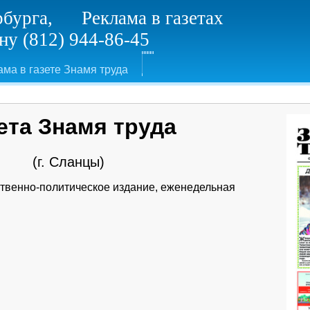
рбурга, Реклама в газетах
у (812) 944-86-45
ама в газете Знамя труда
ета Знамя труда
(г. Сланцы)
твенно-политическое издание, еженедельная