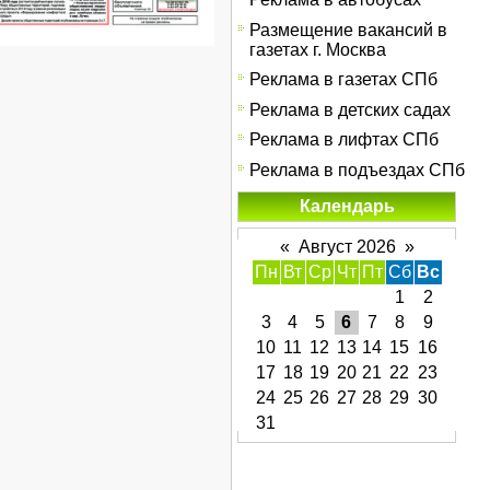
Размещение вакансий в
газетах г. Москва
Реклама в газетах СПб
Реклама в детских садах
Реклама в лифтах СПб
Реклама в подъездах СПб
Календарь
«
Август 2026
»
Пн
Вт
Ср
Чт
Пт
Сб
Вс
1
2
3
4
5
6
7
8
9
10
11
12
13
14
15
16
17
18
19
20
21
22
23
24
25
26
27
28
29
30
31