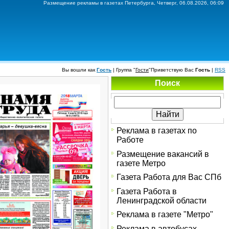
Размещение рекламы в газетах Петербурга, Четверг, 06.08.2026, 06:09
Вы вошли как
Гость
|
Группа
"
Гости
"
Приветствую Вас
Гость
|
RSS
Поиск
Реклама в газетах по
Работе
Размещение вакансий в
газете Метро
Газета Работа для Вас СПб
Газета Работа в
Ленинградской области
Реклама в газете "Метро"
Реклама в автобусах