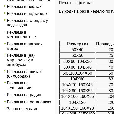
Печать - офсетная
Реклама в лифтах
Выходит 1 раз в неделю по 
Реклама в подъездах
Реклама на стендах у
подъездов
Реклама в
метрополитене
Реклама в вагонах
Размер,мм
Площадь,
метро
50Х40
20
Реклама в (на)
50Х50
25
маршрутках и
50Х60, 104Х30
30
автобусах
50Х80, 104Х40
40
Реклама на щитах
50Х100,104Х50
50
(билбордах)
104Х60
63
Реклама на
104Х70, 160Х45
70
телевидении
104Х80, 160Х55
83
Реклама на радио
104Х100, 160Х65
10
Реклама на остановках
104Х120
12
104Х150, 160Х98
15
Закон о рекламе