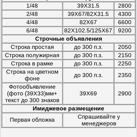
1/48
39Х31.5
2800
2/48
39Х67/82Х31.5
4300
4/48
82Х67
6600
6/48
82Х102.5/125Х67
9200
Строчные объявления
Строка простая
до 300 п.з.
2050
Строка полужирная
до 300 п.з.
2150
Строка в рамке
до 300 п.з.
2250
Строка на цветном
до 300 п.з.
2350
фоне
Фотообъявление
(фото (39Х33)мм+
39Х69
2900
текст до 300 знаков
Имиджевое размещение
Спрашивайте у
Первая обложка
менеджеров