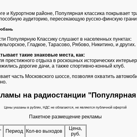
рге и Курортном районе, Популярная классика покрывает т
пособную аудиторию, пересекающую русско-финскую грани
Любань
ти Популярную Классику слушают в населенных пунктах:
ельгорское, Гладкое, Тарасово, Рябово, Никитино, и других.
тывает такие знаковые места, как:
для престижного отдыха в роскошных исторических интерьер
ожились дорогие дачи, а также спортивно-конный клуб.
ает часть Московского шоссе, позволяя охватить автомоб
но.
кламы на радиостанции "Популярная
Цены указаны в рублях, НДС не облагаются, не являются публичной офертой
Пакетное размещение рекламы
,
Цена,
Период
Кол-во выходов
руб.