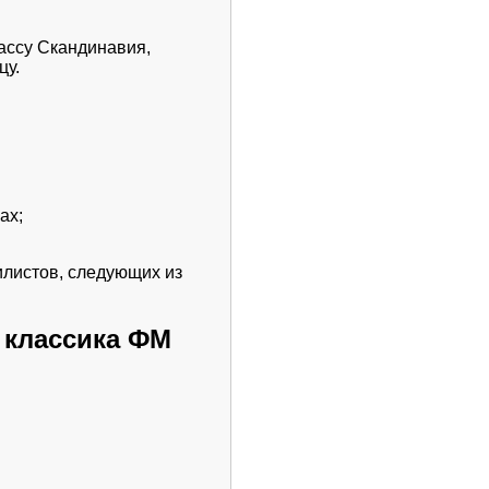
рассу Скандинавия,
цу.
ах;
илистов, следующих из
 классика ФМ