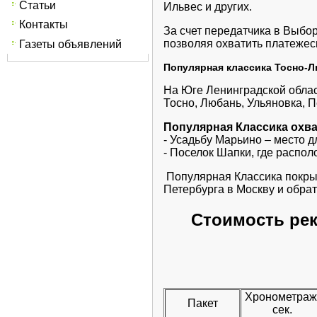
Статьи
Ильвес и других.
Контакты
За счет передатчика в Выбо
позволяя охватить платежес
Газеты объявлений
Популярная классика Тосно-
На Юге Ленинградской облас
Тосно, Любань, Ульяновка, П
Популярная Классика охва
- Усадьбу Марьино – место 
- Поселок Шапки, где распол
Популярная Классика покрыв
Петербурга в Москву и обрат
Стоимость ре
Хронометраж
Пакет
сек.