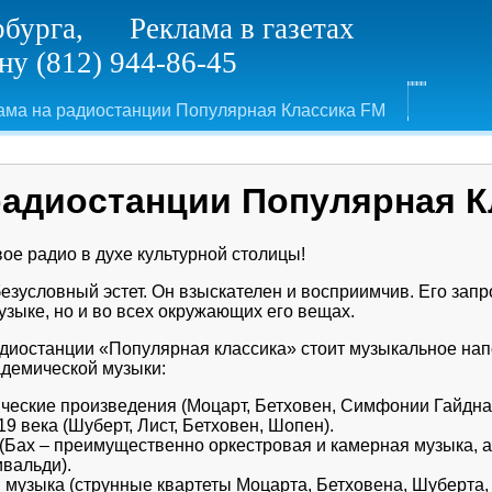
рбурга, Реклама в газетах
у (812) 944-86-45
ама на радиостанции Популярная Классика FM
радиостанции Популярная 
ое радио в духе культурной столицы!
зусловный эстет. Он взыскателен и восприимчив. Его запро
узыке, но и во всех окружающих его вещах.
диостанции «Популярная классика» стоит музыкальное нап
адемической музыки:
еские произведения (Моцарт, Бетховен, Симфонии Гайдна
 века (Шуберт, Лист, Бетховен, Шопен).
(Бах – преимущественно оркестровая и камерная музыка, а
ивальди).
 музыка (струнные квартеты Моцарта, Бетховена, Шуберта,