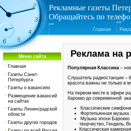
Рекламные газеты Пете
Обращайтесь по телефон
Главная
Рекл
Реклама на 
Меню сайта
Главная
Популярная Классика
– нов
Газеты Санкт-
Слушатель радиостанции – бе
Петербурга
красота важны не только в м
Газеты о вакансиях
На первом месте в эфире ра
Размещение вакансий
барокко до современной ак
на сайтах
Классические симфонич
Газеты Ленинградской
Фортепьянная музыка 19
области
Музыка эпохи Барокко 
Газеты других городов
творчество, Гендель, В
Классическая камерная
Газеты по всей России