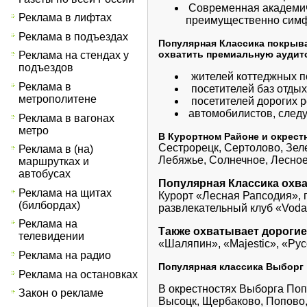
Современная академиче
Реклама в лифтах
преимущественно симф
Реклама в подъездах
Популярная Классика покрыва
охватить премиальную аудит
Реклама на стендах у
подъездов
жителей коттеджных п
Реклама в
посетителей баз отдых
метрополитене
посетителей дорогих р
автомобилистов, следу
Реклама в вагонах
метро
В Курортном Районе и окрест
Сестрорецк, Сертолово, Зел
Реклама в (на)
Лебяжье, Солнечное, Лесное
маршрутках и
автобусах
Популярная Классика охва
Реклама на щитах
Курорт «Лесная Рапсодия», 
(билбордах)
развлекательный клуб «Voda»
Реклама на
Также охватывает дорогие
телевидении
«Шаляпин», «Majestic», «Рус
Реклама на радио
Популярная классика Выборг
Реклама на остановках
В окрестностях Выборга Поп
Закон о рекламе
Высоцк, Щербаково, Попово,