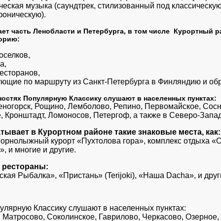
ская музыка (саундтрек, стилизованный под классическую
оническую).
ет часть Ленобласти и Петербурга, в том числе Курортный р
орию:
оселков,
а,
есторанов,
ющие по маршруту из Санкт-Петербурга в Финляндию и обр
ностях Популярную Классику слушают в населенных пунктах:
еногорск, Рощино, Лемболово, Репино, Первомайское, Сосн
, Кронштадт, Ломоносов, Петергоф, а также в Северо-Запад
тывает в Курортном районе такие знаковые места, как:
горнолыжный курорт «Пухтолова гора», комплекс отдыха «С
, и многие и другие.
 рестораны:
ская Рыбалка», «Пристань» (Terijoki), «Наша Dacha», и друг
улярную Классику слушают в населенных пунктах:
 Матросово, Соколинское, Гаврилово, Черкасово, Озерное,