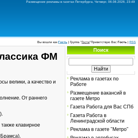
Размещение рекламы в газетах Петербурга, Четверг, 06.08.2026, 23:49
Вы вошли как
Гость
|
Группа
"
Гости
"
Приветствую Вас
Гость
|
RSS
Поиск
Классика ФМ
Реклама в газетах по
сы велики, а качество и
Работе
Размещение вакансий в
олнение. От раннего
газете Метро
Газета Работа для Вас СПб
).
Газета Работа в
Ленинградской области
 также клавирное
Реклама в газете "Метро"
 Брамса).
Реклама в автобусах