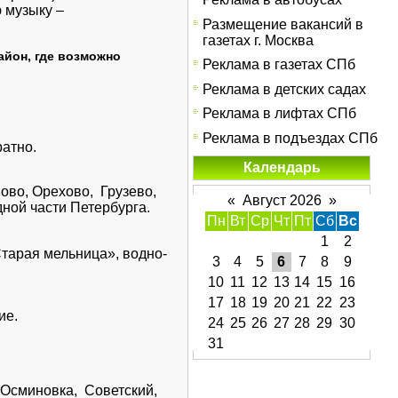
 музыку –
Размещение вакансий в
газетах г. Москва
айон, где возможно
Реклама в газетах СПб
Реклама в детских садах
Реклама в лифтах СПб
Реклама в подъездах СПб
атно.
Календарь
ово, Орехово, Грузево,
«
Август 2026
»
ной части Петербурга.
Пн
Вт
Ср
Чт
Пт
Сб
Вс
1
2
тарая мельница», водно-
3
4
5
6
7
8
9
10
11
12
13
14
15
16
17
18
19
20
21
22
23
ие.
24
25
26
27
28
29
30
31
 Осминовка, Советский,