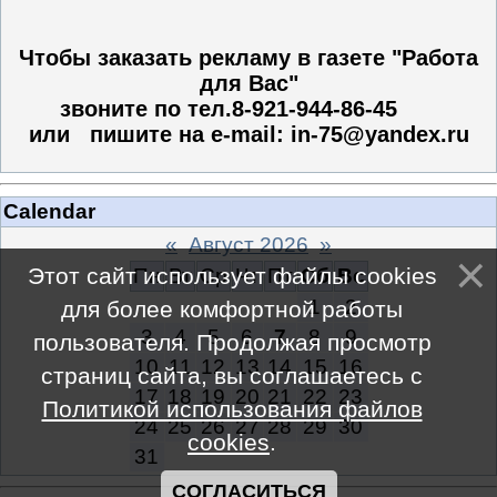
Чтобы заказать рекламу в газете "Работа
для Вас"
звоните по тел.8-921-944-86-45
или пишите на e-mail: in-75@yandex.ru
Calendar
«
Август 2026
»
Этот сайт использует файлы cookies
Пн
Вт
Ср
Чт
Пт
Сб
Вс
1
2
для более комфортной работы
3
4
5
6
7
8
9
пользователя. Продолжая просмотр
10
11
12
13
14
15
16
страниц сайта, вы соглашаетесь с
17
18
19
20
21
22
23
Политикой использования файлов
24
25
26
27
28
29
30
cookies
.
31
СОГЛАСИТЬСЯ