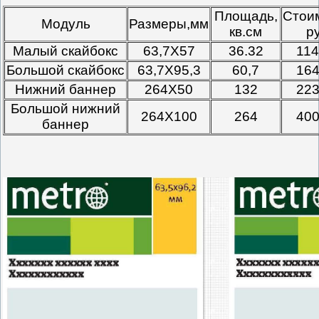
Площадь,
Стои
Модуль
Размеры,мм
кв.см
р
Малый скайбокс
63,7Х57
36.32
11
Большой скайбокс
63,7Х95,3
60,7
16
Нижний баннер
264Х50
132
22
Большой нижний
264Х100
264
40
баннер