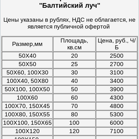
"Балтийский луч"
Цены указаны в рублях, НДС не облагается, не
является публичной офертой
Площадь,
Цена, руб., Ч/
Размер,мм
кв.см
Б
50Х40
20
2500
50Х50
25
2700
50Х60, 100Х30
30
3100
100Х40, 50Х80
40
3400
50Х100, 100Х50
50
3900
100Х60
60
4300
100Х70, 150Х45
70
4800
100Х80, 150Х55
80
5300
100Х100, 150Х65
100
6000
100Х120
120
7100